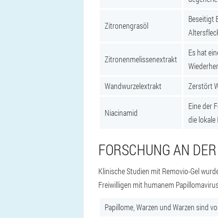
Beseitigt
Zitronengrasöl
Altersflec
Es hat ei
Zitronenmelissenextrakt
Wiederher
Wandwurzelextrakt
Zerstört 
Eine der 
Niacinamid
die lokale
FORSCHUNG AN DER
Klinische Studien mit Removio-Gel wurd
Freiwilligen mit humanem Papillomaviru
Papillome, Warzen und Warzen sind vol