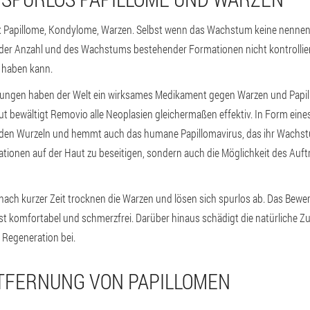
: Papillome, Kondylome, Warzen. Selbst wenn das Wachstum keine nennen
der Anzahl und des Wachstums bestehender Formationen nicht kontrollie
 haben kann.
hungen haben der Welt ein wirksames Medikament gegen Warzen und Pap
ut bewältigt Removio alle Neoplasien gleichermaßen effektiv. In Form eine
 den Wurzeln und hemmt auch das humane Papillomavirus, das ihr Wachst
tationen auf der Haut zu beseitigen, sondern auch die Möglichkeit des Auf
nach kurzer Zeit trocknen die Warzen und lösen sich spurlos ab. Das Bew
st komfortabel und schmerzfrei. Darüber hinaus schädigt die natürliche
n Regeneration bei.
NTFERNUNG VON PAPILLOMEN