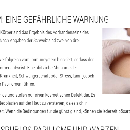
: EINE GEFÄHRLICHE WARNUNG
Körper sind das Ergebnis des Vorhandenseins des
 Nach Angaben der Schweiz sind zwei von drei
us erfolgreich vom Immunsystem blockiert, sodass der
örper aufweist. Eine plötzliche Abnahme der
 Krankheit, Schwangerschaft oder Stress, kann jedoch
 Papillomen führen.
mlos und stellen nur einen kosmetischen Defekt dar. Es
Neoplasien auf der Haut zu verstehen, da es sich in
t. Wenn die Bedingungen für sie günstig sind, können sie jederzeit bösar
 SPURLOS PAPILLOME UND WARZEN