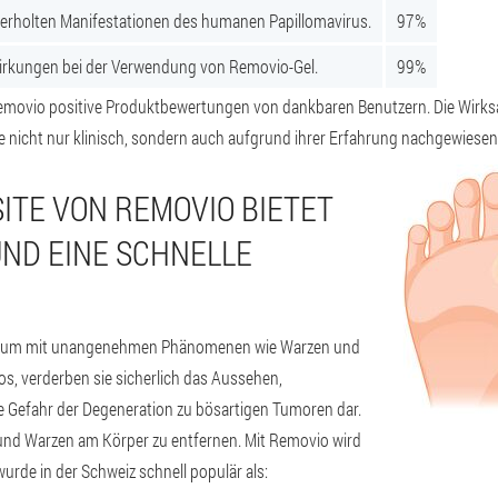
derholten Manifestationen des humanen Papillomavirus.
97%
kungen bei der Verwendung von Removio-Gel.
99%
n Removio positive Produktbewertungen von dankbaren Benutzern. Die Wirk
nicht nur klinisch, sondern auch aufgrund ihrer Erfahrung nachgewiesen
SITE VON REMOVIO BIETET
UND EINE SCHNELLE
ng, um mit unangenehmen Phänomenen wie Warzen und
s, verderben sie sicherlich das Aussehen,
e Gefahr der Degeneration zu bösartigen Tumoren dar.
e und Warzen am Körper zu entfernen. Mit Removio wird
wurde in der Schweiz schnell populär als: