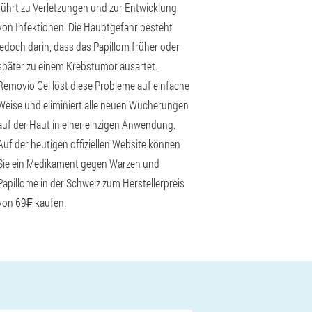
führt zu Verletzungen und zur Entwicklung
von Infektionen. Die Hauptgefahr besteht
jedoch darin, dass das Papillom früher oder
später zu einem Krebstumor ausartet.
Removio Gel löst diese Probleme auf einfache
Weise und eliminiert alle neuen Wucherungen
auf der Haut in einer einzigen Anwendung.
Auf der heutigen offiziellen Website können
Sie ein Medikament gegen Warzen und
Papillome in der Schweiz zum Herstellerpreis
von 69₣ kaufen.