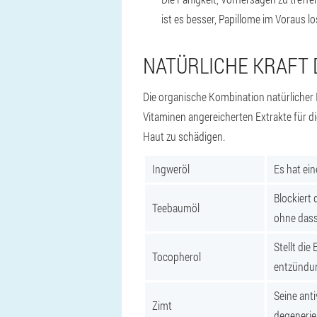
ist es besser, Papillome im Voraus l
NATÜRLICHE KRAFT 
Die organische Kombination natürlicher I
Vitaminen angereicherten Extrakte für di
Haut zu schädigen.
Ingweröl
Es hat ei
Blockiert
Teebaumöl
ohne dass
Stellt die
Tocopherol
entzündu
Seine ant
Zimt
degenerier