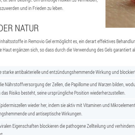
oszuwerden und in Frieden zu leben.
DER NATUR
nhaltsstoffe in Removio Gel ermöglicht es, ein derart effektives Behandlun
e Haut ergänzen sich, so dass durch die Verwendung des Gels garantiert al
ne starke antibakterielle und entzündungshemmende Wirkung und blockiert
 die Nährstoffversorgung der Zellen, die Papillome und Warzen bilden, wo
 das Risiko besteht, seine ursprüngliche Position wiederherzustellen.
 Epidermiszellen wieder her, indem sie aktiv mit Vitaminen und Mikroeleme
ngshemmende und antiseptische Wirkungen.
iviralen Eigenschaften blockieren die pathogene Zellteilung und verhinder
t.