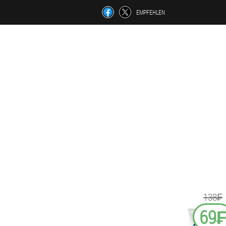
EMPFEHLEN
138₣
69