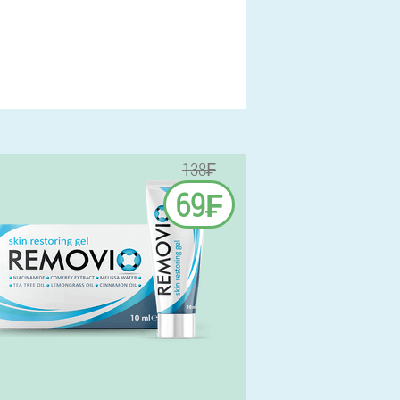
138₣
69₣