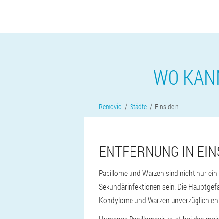
WO KANN
Removio
Städte
Einsideln
ENTFERNUNG IN EIN
Papillome und Warzen sind nicht nur ein
Sekundärinfektionen sein. Die Hauptgefah
Kondylome und Warzen unverzüglich ent
Humanes Papillomavirus ist bei den meis