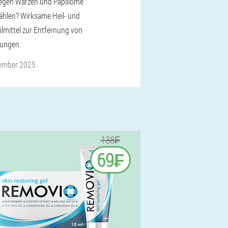
gegen Warzen und Papillome
hlen? Wirksame Heil- und
ilmittel zur Entfernung von
ungen.
ember 2025
138₣
69₣