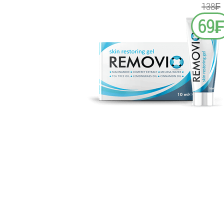
138₣
69