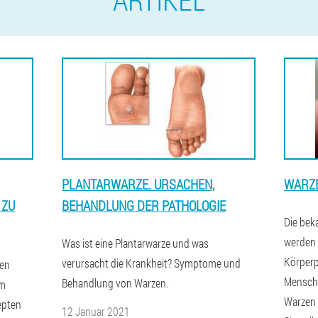
PLANTARWARZE. URSACHEN,
WARZ
 ZU
BEHANDLUNG DER PATHOLOGIE
Die bek
werden 
Was ist eine Plantarwarze und was
Körperp
verursacht die Krankheit? Symptome und
den
Mensch 
Behandlung von Warzen.
um
Warzen 
epten
12 Januar 2021