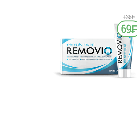
138₣
69