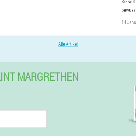
Sie sol
bewusst
14 Janu
Alle Artikel
AINT MARGRETHEN