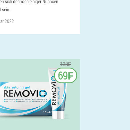
lten sich dennoch einiger Nuancen
 sein.
ar 2022
138₣
69₣