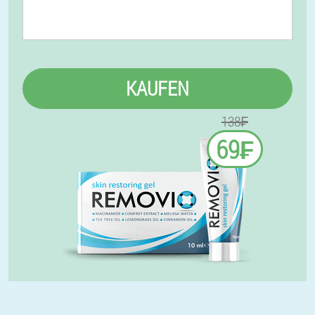
KAUFEN
138₣
69₣