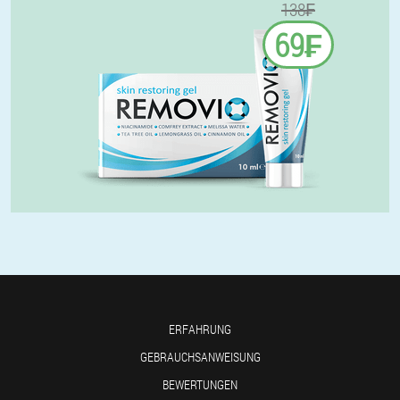
138₣
69₣
ERFAHRUNG
GEBRAUCHSANWEISUNG
BEWERTUNGEN