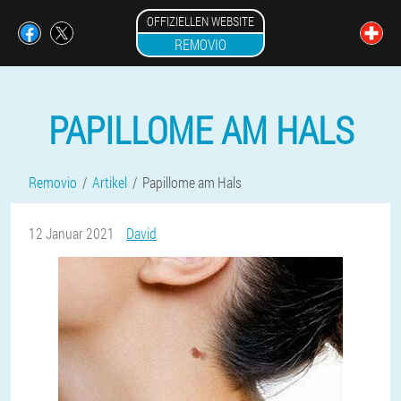
OFFIZIELLEN WEBSITE
REMOVIO
PAPILLOME AM HALS
Removio
Artikel
Papillome am Hals
12 Januar 2021
David