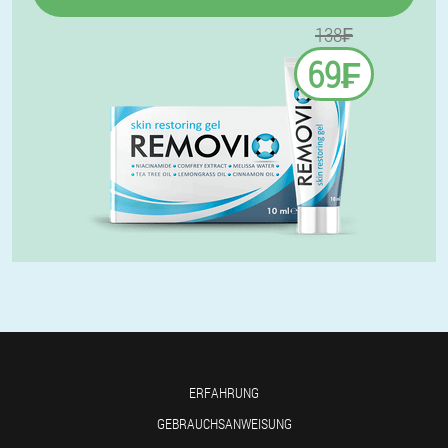
138₣
69₣
ERFAHRUNG
GEBRAUCHSANWEISUNG