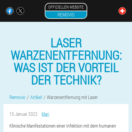
OFFIZIELLEN WEBSITE
REMOVIO
LASER
WARZENENTFERNUNG:
WAS IST DER VORTEIL
DER TECHNIK?
Removio
Artikel
Warzenentfernung mit Laser
15 Januar 2022
Mari
Klinische Manifestationen einer Infektion mit dem humanen