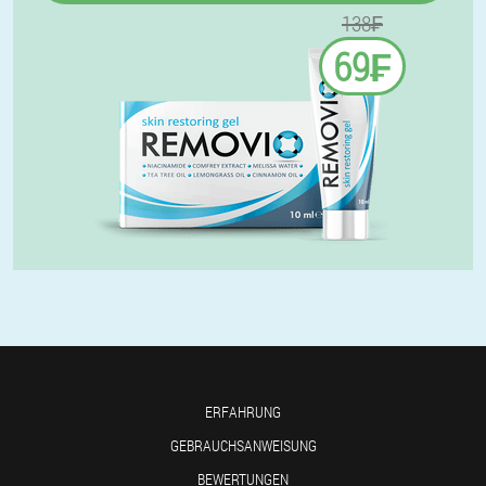
138₣
69₣
ERFAHRUNG
GEBRAUCHSANWEISUNG
BEWERTUNGEN