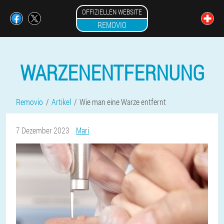
OFFIZIELLEN WEBSITE
REMOVIO
WARZENENTFERNUNG
Removio
Artikel
Wie man eine Warze entfernt
7 Dezember 2023
Mari