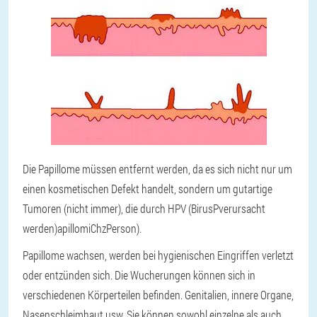
Die Papillome müssen entfernt werden, da es sich nicht nur um
einen kosmetischen Defekt handelt, sondern um gutartige
Tumoren (nicht immer), die durch HPV (
B
irus
P
verursacht
werden)apillomi
Chz
Person).
Papillome wachsen, werden bei hygienischen Eingriffen verletzt
oder entzünden sich. Die Wucherungen können sich in
verschiedenen Körperteilen befinden. Genitalien, innere Organe,
Nasenschleimhaut usw. Sie können sowohl einzelne als auch