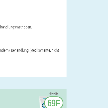
 Behandlungsmethoden.
 Kindern), Behandlung (Medikamente, nicht
138₣
69₣