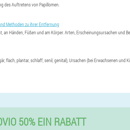
ng des Auftretens von Papillomen.
und Methoden zu ihrer Entfernung
cht, an Händen, Füßen und am Körper. Arten, Erscheinungsursachen und
är, flach, plantar, schlaff, senil, genital), Ursachen (bei Erwachsenen und
VIO 50% EIN RABATT